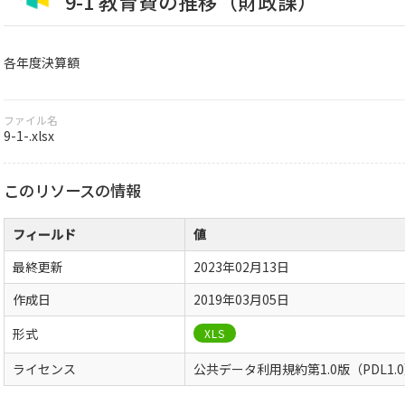
9-1 教育費の推移（財政課）
各年度決算額
ファイル名
9-1-.xlsx
このリソースの情報
フィールド
値
最終更新
2023年02月13日
作成日
2019年03月05日
形式
XLS
ライセンス
公共データ利用規約第1.0版（PDL1.