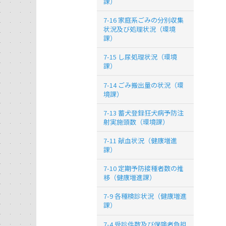
課）
7-16 家庭系ごみの分別収集
状況及び処理状況（環境
課）
7-15 し尿処理状況（環境
課）
7-14 ごみ搬出量の状況（環
境課）
7-13 蓄犬登録狂犬病予防注
射実施頭数（環境課）
7-11 献血状況（健康増進
課）
7-10 定期予防接種者数の推
移（健康増進課）
7-9 各種検診状況（健康増進
課）
7-4 受診件数及び保険者負担