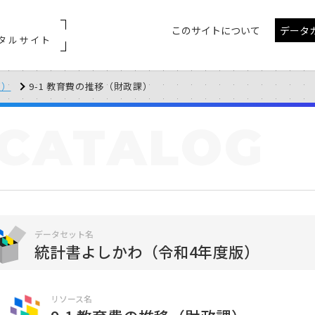
このサイトについて
データ
タルサイト
版）
9-1 教育費の推移（財政課）
CATALOG
データセット名
統計書よしかわ（令和4年度版）
リソース名