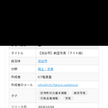
平成22年（2010）航空写真（ライト版）
データ総容量は約2GBです。
ZIP
このデータセットの情報
フィールド
値
タイトル
【深谷市】航空写真（ライト版）
自治体
深谷市
分野
国土・気象
作成者
ICT推進室
作成者のメール
joho@city.fukaya.saitama.jp
区市町村の基本情報
航空写真
タグ
行政活動情報
写真
リリース日
2018/10/04