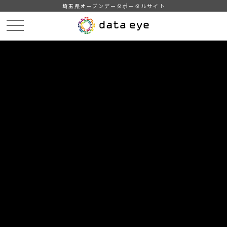
埼玉県オープンデータポータルサイト
HOME
データカタログ
【深谷市】航空写真（ライト版）
DATA
CATA
データカタログ
データセット名
【深谷市】航空写真（ライト版）
原本航空写真データをリサイズした航空写真と、位置情報のフ
ァイルです。
自治体
深谷市
分野
国土・気象