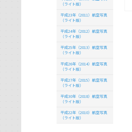
（ライト版）
平成23年（2011）航空写真
（ライト版）
平成24年（2012）航空写真
（ライト版）
平成25年（2013）航空写真
（ライト版）
平成26年（2014）航空写真
（ライト版）
平成27年（2015）航空写真
（ライト版）
平成30年（2018）航空写真
（ライト版）
平成22年（2010）航空写真
（ライト版）