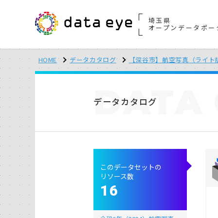
埼玉県
オープンデータポー
HOME
データカタログ
【深谷市】航空写真（ライト
DATA
データカタログ
このデータセットの
リソース数
16