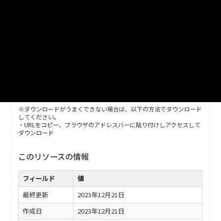
置情報、索引図のファイルです。航空写真の数字名と位置情報
の数字名が同じファイルが対になっています。航空写真と位置
情報全てをダウンロードして使用してください。データ総容量
は約1.89GBです。
URL
https://www.geospatial.jp/ckan/dataset/_-5-2023
※ダウンロードがうまくできない場合は、以下の方法でダウンロード
してください。
・URLをコピー、ブラウザのアドレスバーに貼り付けしアクセスして
ダウンロード
このリソースの情報
フィールド
値
最終更新
2023年12月21日
作成日
2023年12月21日