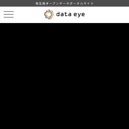
埼玉県オープンデータポータルサイト
HOME
データカタログ
【深谷市】航空写真（ライト版）
令和5年（2023）航空写真（ライト版）
DATA
CATA
データカタログ
データセット名
【深谷市】航空写真（ライト版）
リソース名
令和5年（2023）航空写真（ラ
イト版）
原本航空写真データ（30.3GB）をリサイズした航空写真と、位