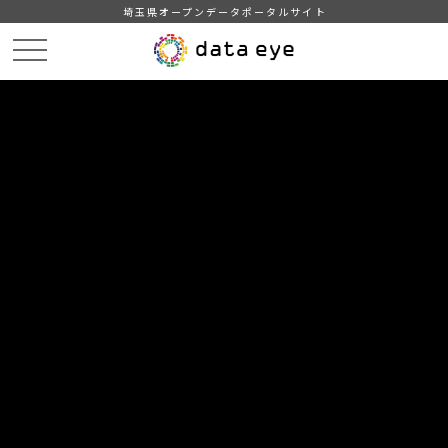
埼玉県オープンデータポータルサイト
HOME
データカタログ
【深谷市】航空写真（ライト版）
平成23年（2011）航空写真（ライト版）
DATA
CATA
データカタログ
データセット名
【深谷市】航空写真（ライト版）
リソース名
平成23年（2011）航空写真（ラ
イト版）