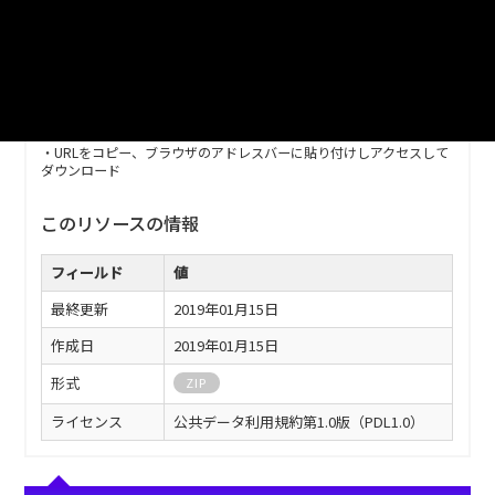
URL
https://www.geospatial.jp/ckan/dataset/23-2011
※ダウンロードがうまくできない場合は、以下の方法でダウンロード
してください。
・URLをコピー、ブラウザのアドレスバーに貼り付けしアクセスして
ダウンロード
このリソースの情報
フィールド
値
最終更新
2019年01月15日
作成日
2019年01月15日
形式
ZIP
ライセンス
公共データ利用規約第1.0版（PDL1.0）