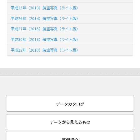
平成25年（2013）航空写真（ライト版）
平成26年（2014）航空写真（ライト版）
平成27年（2015）航空写真（ライト版）
平成30年（2018）航空写真（ライト版）
平成22年（2010）航空写真（ライト版）
データカタログ
データから見えるもの
事例紹介