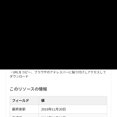
っています。航空写真と位置情報全てをダウンロードして使用
してください。データ総容量は約1.69GBです。
撮影時期は、平成30年（2018）1月です。
リンクをクリックすると、G空間情報センターのダウンロードペ
ージに移動します。
URL
https://www.geospatial.jp/ckan/dataset/30-2018
※ダウンロードがうまくできない場合は、以下の方法でダウンロード
してください。
・URLをコピー、ブラウザのアドレスバーに貼り付けしアクセスして
ダウンロード
このリソースの情報
フィールド
値
最終更新
2018年11月20日