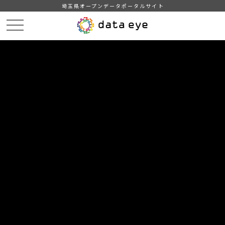
埼玉県オープンデータポータルサイト
HOME
データカタログ
【深谷市】航空写真（ライト版）
平成30年（2018）航空写真（ライト版）
DATA
CATA
データカタログ
データセット名
【深谷市】航空写真（ライト版）
リソース名
平成30年（2018）航空写真（ラ
イト版）
航空写真の数字名と位置情報の数字名が同じファイルが対にな