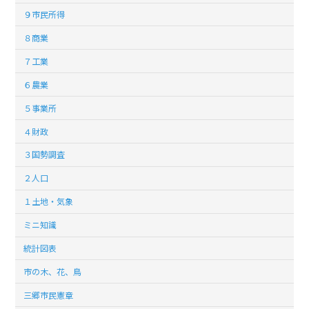
９市民所得
８商業
７工業
６農業
５事業所
４財政
３国勢調査
２人口
１土地・気象
ミニ知識
統計図表
市の木、花、鳥
三郷市民憲章