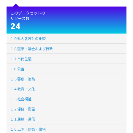
このデータセットの
リソース数
24
１９県内各市との比較
１８選挙・議会および行政
１７市民生活
１６公害
１５警察・消防
１４教育・文化
１３社会福祉
１２保健・衛星
１１運輸・通信
１０土木・建築・住宅