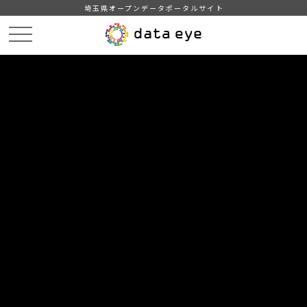
埼玉県オープンデータポータルサイト
HOME
データカタログ
【三郷市】みさと統計書（平成２６年版）
三郷市民憲章
DATA
CATA
データカタログ
データセット名
【三郷市】みさと統計書（平成２６
年版）
リソース名
三郷市民憲章