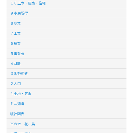
１０土木・建築・住宅
９市民所得
８商業
７工業
６農業
５事業所
４財政
３国勢調査
２人口
１土地・気象
ミニ知識
統計図表
市の木、花、鳥