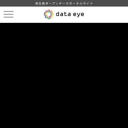
埼玉県オープンデータポータルサイト
HOME
データカタログ
【三郷市】みさと統計書（平成２６年版）
９市民所得
DATA
CATA
データカタログ
データセット名
【三郷市】みさと統計書（平成２６
年版）
リソース名
９市民所得