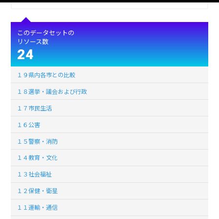
このデータセットの
リソース数
24
１９県内各市との比較
１８選挙・議会および行政
１７市民生活
１６公害
１５警察・消防
１４教育・文化
１３社会福祉
１２保健・衛星
１１運輸・通信