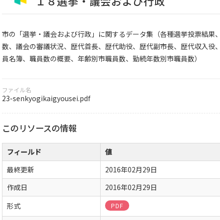
１８選挙・議会および行政
市の「選挙・議会および行政」に関するデータ集（各種選挙投票結果
数、議会の審議状況、歴代首長、歴代助役、歴代副市長、歴代収入役
員名簿、職員数の概要、年齢別市職員数、勤続年数別市職員数）
ファイル名
23-senkyogikaigyousei.pdf
このリソースの情報
フィールド
値
最終更新
2016年02月29日
作成日
2016年02月29日
形式
PDF