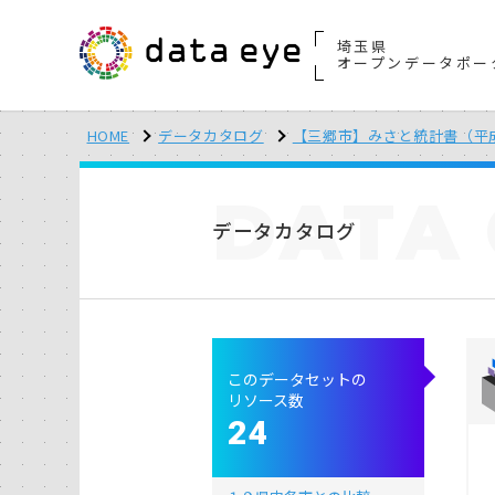
埼玉県
オープンデータポー
HOME
データカタログ
【三郷市】みさと統計書（平
DATA
データカタログ
このデータセットの
リソース数
24