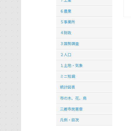
７工業
６農業
５事業所
４財政
３国勢調査
２人口
１土地・気象
ミニ知識
統計図表
市の木、花、鳥
三郷市民憲章
凡例・目次