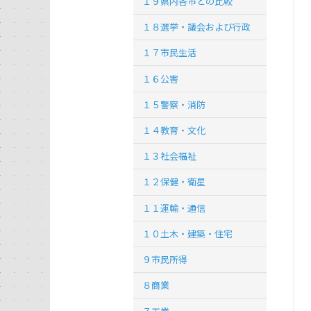
１９県内各市との比較
１８選挙・議会および行政
１７市民生活
１６公害
１５警察・消防
１４教育・文化
１３社会福祉
１２保健・衛星
１１運輸・通信
１０土木・建築・住宅
９市民所得
８商業