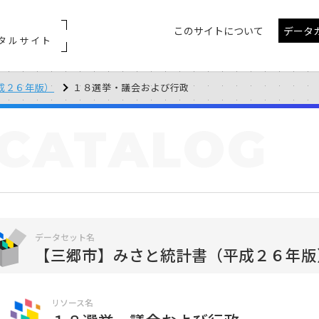
このサイトについて
データ
タルサイト
成２６年版）
１８選挙・議会および行政
CATALOG
データセット名
【三郷市】みさと統計書（平成２６年版
リソース名