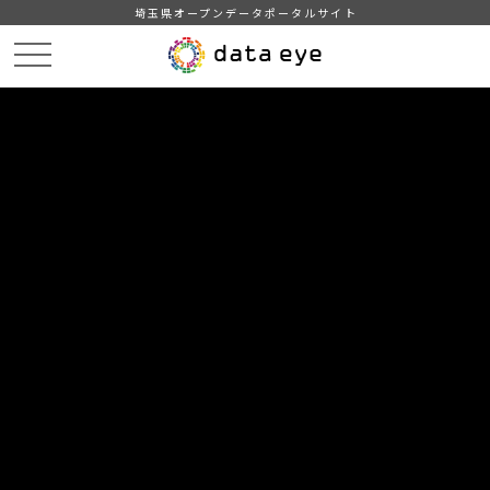
埼玉県オープンデータポータルサイト
HOME
データカタログ
【三郷市】みさと統計書（平成２６年版）
２人口
DATA
CATA
データカタログ
データセット名
【三郷市】みさと統計書（平成２６
年版）
リソース名
２人口