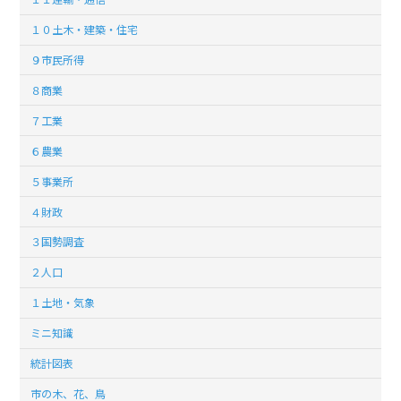
１０土木・建築・住宅
９市民所得
８商業
７工業
６農業
５事業所
４財政
３国勢調査
２人口
１土地・気象
ミニ知識
統計図表
市の木、花、鳥