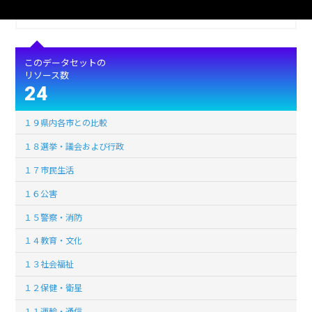
ライセンス
公共データ利用規約第1.0版（PDL1.0）
このデータセットの
リソース数
24
１９県内各市との比較
１８選挙・議会および行政
１７市民生活
１６公害
１５警察・消防
１４教育・文化
１３社会福祉
１２保健・衛星
１１運輸・通信