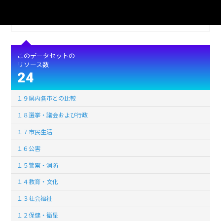
ライセンス
公共データ利用規約第1.0版（PDL1.0）
このデータセットの
リソース数
24
１９県内各市との比較
１８選挙・議会および行政
１７市民生活
１６公害
１５警察・消防
１４教育・文化
１３社会福祉
１２保健・衛星