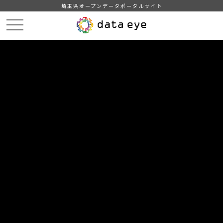
埼玉県オープンデータポータルサイト
HOME
データカタログ
【三郷市】みさと統計書（平成２６年版）
５事業所
DATA
CATA
データカタログ
データセット名
【三郷市】みさと統計書（平成２６
年版）
リソース名
５事業所