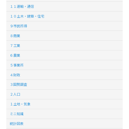
１１運輸・通信
１０土木・建築・住宅
９市民所得
８商業
７工業
６農業
５事業所
４財政
３国勢調査
２人口
１土地・気象
ミニ知識
統計図表