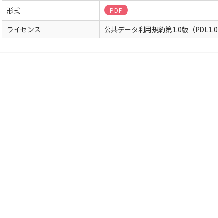
形式
PDF
ライセンス
公共データ利用規約第1.0版（PDL1.