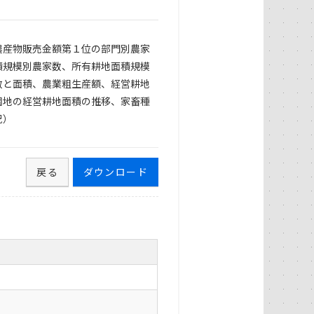
農産物販売金額第１位の部門別農家
積規模別農家数、所有耕地面積規模
数と面積、農業粗生産額、経営耕地
園地の経営耕地面積の推移、家畜種
況）
戻る
ダウンロード