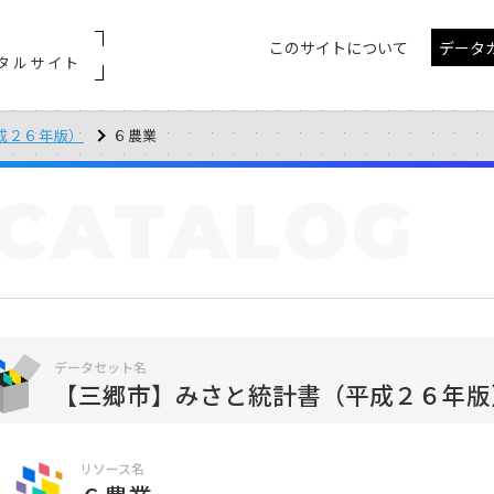
このサイトについて
データ
タルサイト
成２６年版）
６農業
CATALOG
データセット名
【三郷市】みさと統計書（平成２６年版
リソース名