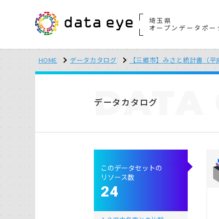
埼玉県
オープンデータポー
HOME
データカタログ
【三郷市】みさと統計書（平
DATA
データカタログ
このデータセットの
リソース数
24