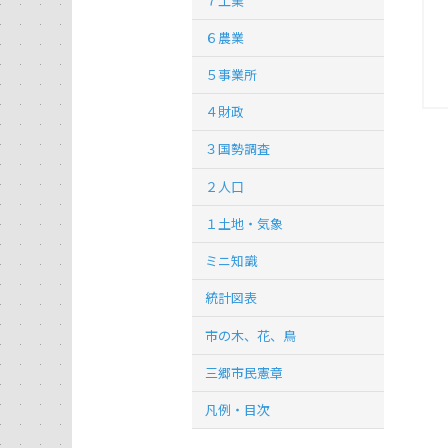
７工業
６農業
５事業所
４財政
３国勢調査
２人口
１土地・気象
ミニ知識
統計図表
市の木、花、鳥
三郷市民憲章
凡例・目次