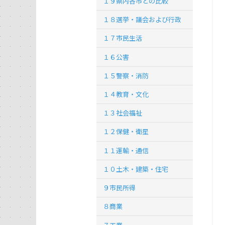
１９県内各市との比較
１８選挙・議会および行政
１７市民生活
１６公害
１５警察・消防
１４教育・文化
１３社会福祉
１２保健・衛星
１１運輸・通信
１０土木・建築・住宅
９市民所得
８商業