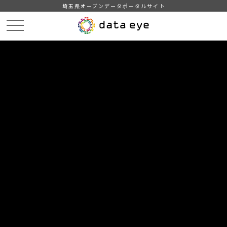
埼玉県オープンデータポータルサイト
HOME
データカタログ
【三郷市】みさと統計書（平成２６年版）
１９県内各市との比較
DATA
CATA
データカタログ
データセット名
【三郷市】みさと統計書（平成２６
年版）
リソース名
１９県内各市との比較