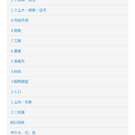
１０土木・建築・住宅
９市民所得
８商業
７工業
６農業
５事業所
４財政
３国勢調査
２人口
１土地・気象
ミニ知識
統計図表
市の木、花、鳥