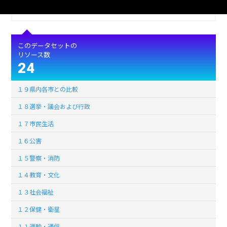
ライセンス
公共データ利用規約第1.0版（PDL1.0）
このデータセットの
リソース数
24
１９県内各市との比較
１８選挙・議会および行政
１７市民生活
１６公害
１５警察・消防
１４教育・文化
１３社会福祉
１２保健・衛星
１１運輸・通信