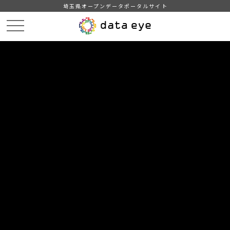
埼玉県オープンデータポータルサイト
HOME
データカタログ
【熊谷市】学校給食献立情報（2024年度）
【学校給食献立情報】メタデータ
DATA
CATA
データカタログ
データセット名
【熊谷市】学校給食献立情報（2024
年度）
リソース名
【学校給食献立情報】メタデー
タ