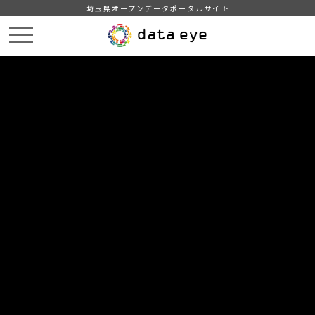
埼玉県オープンデータポータルサイト
HOME
データカタログ
【熊谷市】学校給食献立情報（2024年度）
１１月の献立情報（中学校）
DATA
CATA
データカタログ
データセット名
【熊谷市】学校給食献立情報（2024
年度）
リソース名
１１月の献立情報（中学校）