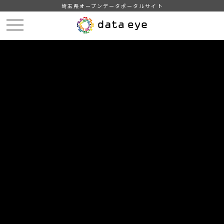
埼玉県オープンデータポータルサイト
HOME
データカタログ
【熊谷市】学校給食献立情報（2024年度）
６月の献立情報（小学校A）
DATA
CATA
データカタログ
データセット名
【熊谷市】学校給食献立情報（2024
年度）
リソース名
６月の献立情報（小学校A）