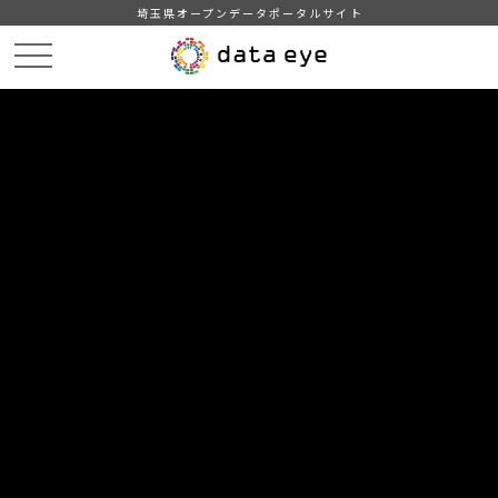
埼玉県オープンデータポータルサイト
HOME
データカタログ
【熊谷市】学校給食献立情報（2024年度）
９月の献立情報（中学校）
DATA
CATA
データカタログ
データセット名
【熊谷市】学校給食献立情報（2024
年度）
リソース名
９月の献立情報（中学校）