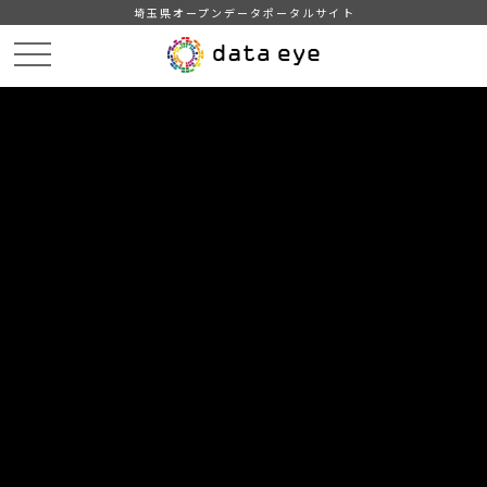
埼玉県オープンデータポータルサイト
HOME
データカタログ
【熊谷市】学校給食献立情報（2024年度）
１月の献立情報（中学校）
DATA
CATA
データカタログ
データセット名
【熊谷市】学校給食献立情報（2024
年度）
リソース名
１月の献立情報（中学校）