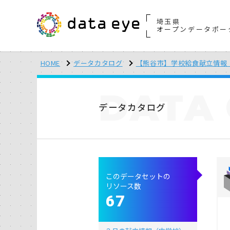
埼玉県
オープンデータポー
HOME
データカタログ
【熊谷市】学校給食献立情報（
DATA
データカタログ
このデータセットの
リソース数
67