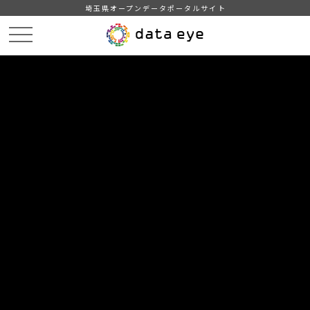
埼玉県オープンデータポータルサイト
HOME
データカタログ
【熊谷市】学校給食献立情報（2024年度）
３月の献立情報（小学校A）
DATA
CATA
データカタログ
データセット名
【熊谷市】学校給食献立情報（2024
年度）
リソース名
３月の献立情報（小学校A）