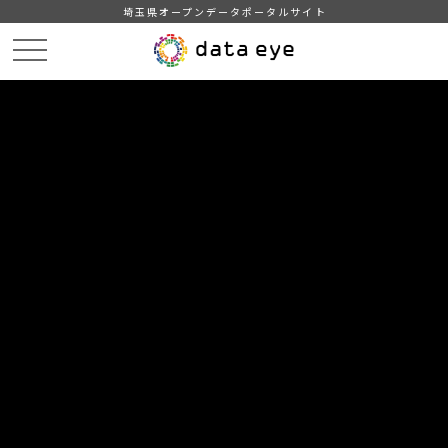
埼玉県オープンデータポータルサイト
HOME
データカタログ
【熊谷市】学校給食献立情報（2024年度）
１０月の献立情報（小学校B）
DATA
CATA
データカタログ
データセット名
【熊谷市】学校給食献立情報（2024
年度）
リソース名
１０月の献立情報（小学校B）