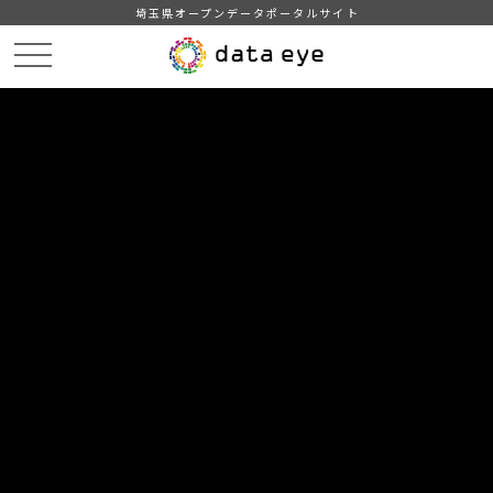
埼玉県オープンデータポータルサイト
HOME
データカタログ
【熊谷市】学校給食献立情報（2024年度）
２月の献立情報（小学校B）
DATA
CATA
データカタログ
データセット名
【熊谷市】学校給食献立情報（2024
年度）
リソース名
２月の献立情報（小学校B）