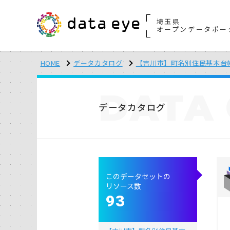
埼玉県
オープンデータポー
HOME
データカタログ
【吉川市】町名別住民基本台
DATA
データカタログ
このデータセットの
リソース数
93