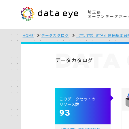
埼玉県
オープンデータポー
HOME
データカタログ
【吉川市】町名別住民基本台
DATA
データカタログ
このデータセットの
リソース数
93