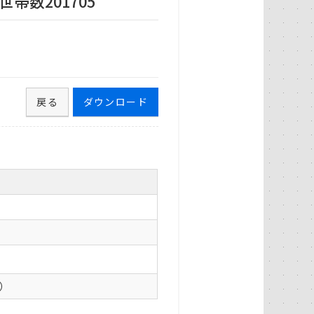
数201705
戻る
ダウンロード
0）