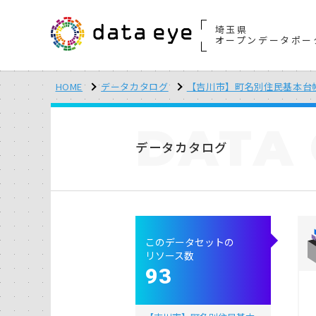
埼玉県
オープンデータポー
HOME
データカタログ
【吉川市】町名別住民基本台
DATA
データカタログ
このデータセットの
リソース数
93