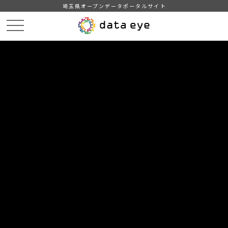
埼玉県オープンデータポータルサイト
HOME
データカタログ
【熊谷市】学校給食献立情報（2023年度）
３月の献立情報（小学校A）
DATA
CATA
データカタログ
データセット名
【熊谷市】学校給食献立情報（2023
年度）
リソース名
３月の献立情報（小学校A）