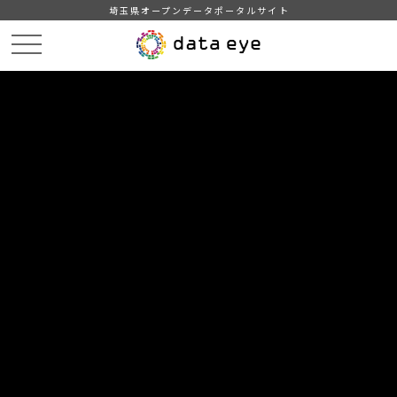
埼玉県オープンデータポータルサイト
HOME
データカタログ
【熊谷市】学校給食献立情報（2023年度）
１１月の献立情報（小学校A）
DATA
CATA
データカタログ
データセット名
【熊谷市】学校給食献立情報（2023
年度）
リソース名
１１月の献立情報（小学校A）