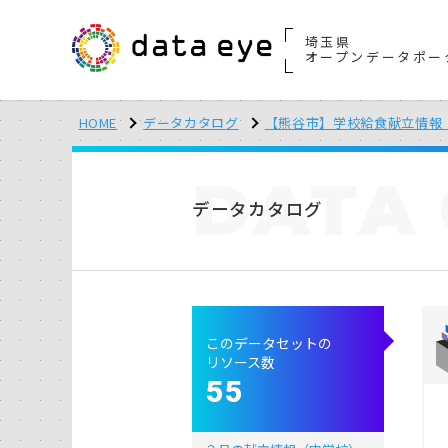
埼玉県
オープンデータポー
HOME
データカタログ
【熊谷市】学校給食献立情報（
DATA
データカタログ
このデータセットの
リソース数
55