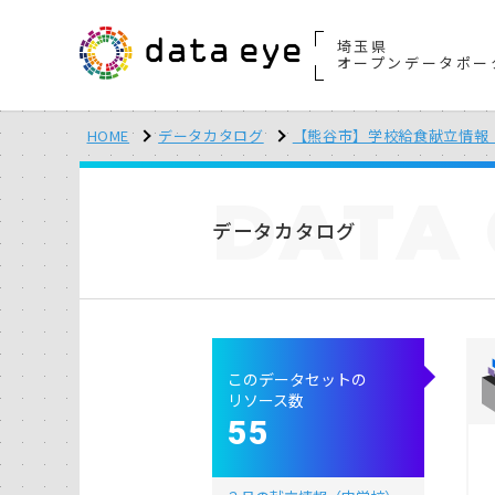
埼玉県
オープンデータポー
HOME
データカタログ
【熊谷市】学校給食献立情報（
DATA
データカタログ
このデータセットの
リソース数
55