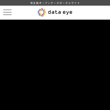
埼玉県オープンデータポータルサイト
HOME
データカタログ
【熊谷市】学校給食献立情報（2023年度）
３月の献立情報（小学校A）
DATA
CATA
データカタログ
データセット名
【熊谷市】学校給食献立情報（2023
年度）
リソース名
３月の献立情報（小学校A）