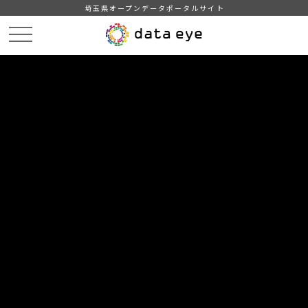
埼玉県オープンデータポータルサイト
HOME
データカタログ
【熊谷市】学校給食献立情報（2023年度）
８・９月の献立情報（小学校A）
DATA
CATA
データカタログ
データセット名
【熊谷市】学校給食献立情報（2023
年度）
リソース名
８・９月の献立情報（小学校
A）