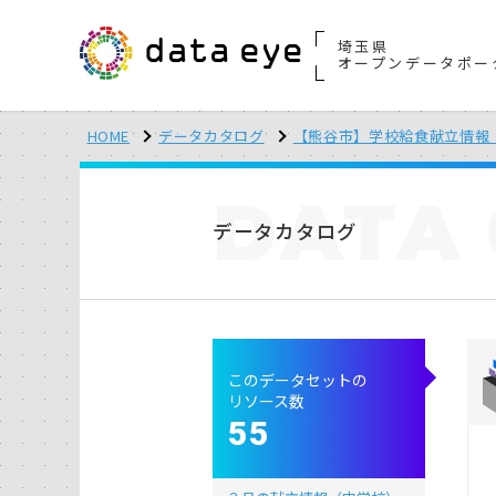
埼玉県
オープンデータポー
HOME
データカタログ
【熊谷市】学校給食献立情報（
DATA
データカタログ
このデータセットの
リソース数
55