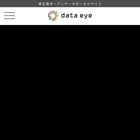
埼玉県オープンデータポータルサイト
HOME
データカタログ
【熊谷市】学校給食献立情報（2023年度）
７月の献立情報（小学校B）
DATA
CATA
データカタログ
データセット名
【熊谷市】学校給食献立情報（2023
年度）
リソース名
７月の献立情報（小学校B）