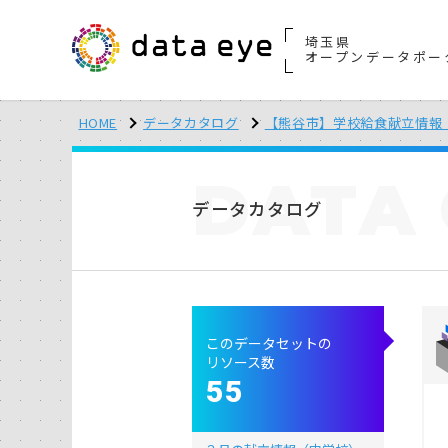
埼玉県
オープンデータポー
HOME
データカタログ
【熊谷市】学校給食献立情報（
DATA
データカタログ
このデータセットの
リソース数
55