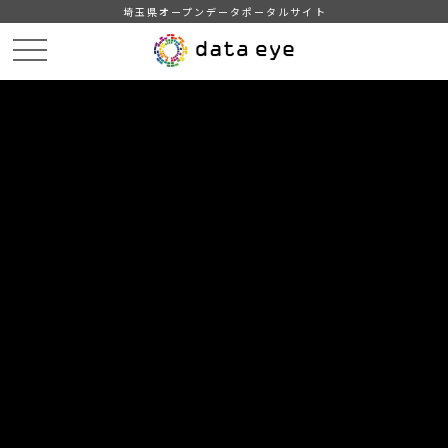
埼玉県オープンデータポータルサイト
HOME
データカタログ
【熊谷市】学校給食献立情報（2023年度）
１０月の献立情報（小学校B）
DATA
CATA
データカタログ
データセット名
【熊谷市】学校給食献立情報（2023
年度）
リソース名
１０月の献立情報（小学校B）