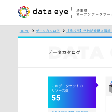
埼玉県
オープンデータポー
HOME
データカタログ
【熊谷市】学校給食献立情報（
DATA
データカタログ
このデータセットの
リソース数
55