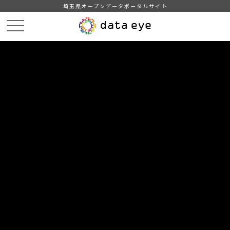
埼玉県オープンデータポータルサイト
HOME
データカタログ
【熊谷市】学校給食献立情報（2023年度）
１１月の献立情報（中学校）
DATA
CATA
データカタログ
データセット名
【熊谷市】学校給食献立情報（2023
年度）
リソース名
１１月の献立情報（中学校）