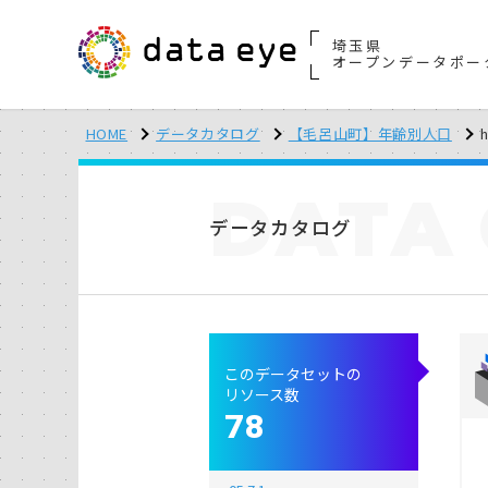
埼玉県
オープンデータポー
HOME
データカタログ
【毛呂山町】年齢別人口
h
DATA
データカタログ
このデータセットの
リソース数
78