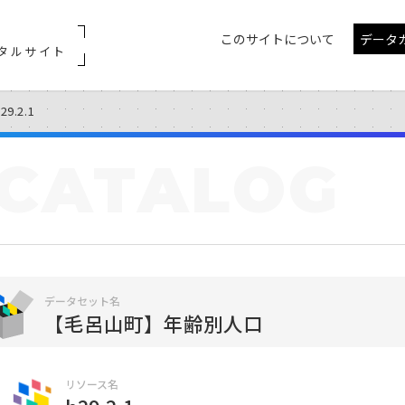
このサイトについて
データ
タルサイト
29.2.1
CATALOG
データセット名
【毛呂山町】年齢別人口
リソース名