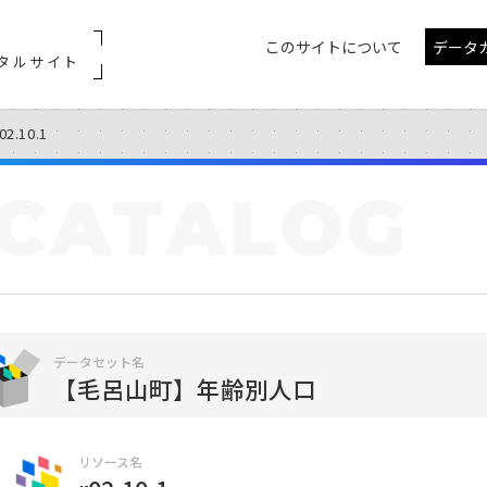
このサイトについて
データ
タルサイト
02.10.1
CATALOG
データセット名
【毛呂山町】年齢別人口
リソース名