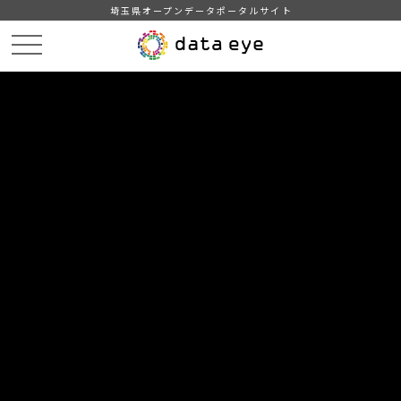
埼玉県オープンデータポータルサイト
HOME
データカタログ
【毛呂山町】年齢別人口
h29.7.1
DATA
CATA
データカタログ
データセット名
【毛呂山町】年齢別人口
リソース名
h29.7.1
町内の行政区別及び年齢別人口