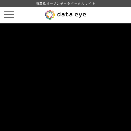
埼玉県オープンデータポータルサイト
HOME
データカタログ
【毛呂山町】年齢別人口
r02.1.1
DATA
CATA
データカタログ
データセット名
【毛呂山町】年齢別人口
リソース名
r02.1.1
町の年齢別の人口