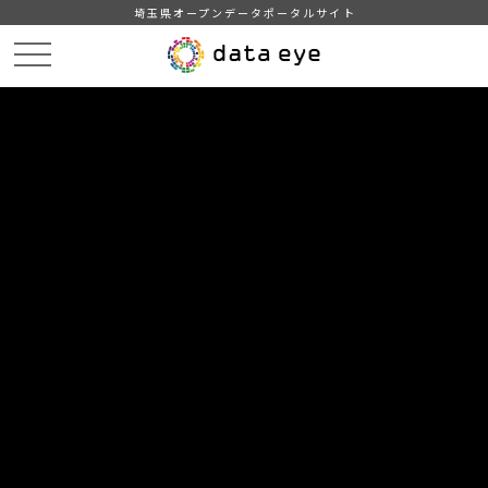
埼玉県オープンデータポータルサイト
HOME
データカタログ
【毛呂山町】年齢別人口
h30.7.1
DATA
CATA
データカタログ
データセット名
【毛呂山町】年齢別人口
リソース名
h30.7.1
町内の行政区別及び年齢別人口