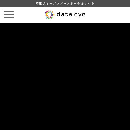
埼玉県オープンデータポータルサイト
HOME
データカタログ
【毛呂山町】年齢別人口
r04.7.1
DATA
CATA
データカタログ
データセット名
【毛呂山町】年齢別人口
リソース名
r04.7.1
町の年齢別人口