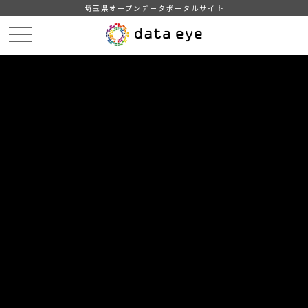
埼玉県オープンデータポータルサイト
HOME
データカタログ
【毛呂山町】年齢別人口
r04.1.1
DATA
CATA
データカタログ
データセット名
【毛呂山町】年齢別人口
リソース名
r04.1.1
町の年齢別人口