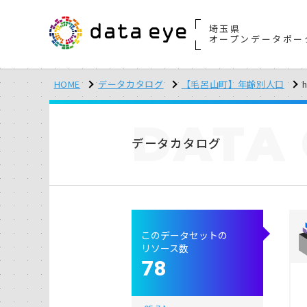
埼玉県
オープンデータポー
HOME
データカタログ
【毛呂山町】年齢別人口
h
DATA
データカタログ
このデータセットの
リソース数
78