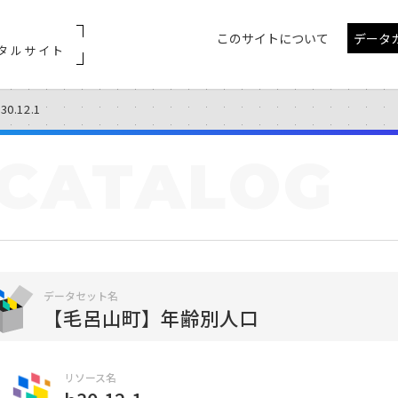
このサイトについて
データ
タルサイト
30.12.1
CATALOG
データセット名
【毛呂山町】年齢別人口
リソース名