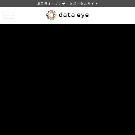
埼玉県オープンデータポータルサイト
HOME
データカタログ
【毛呂山町】年齢別人口
r04.5.1
DATA
CATA
データカタログ
データセット名
【毛呂山町】年齢別人口
リソース名
r04.5.1
町の年齢別人口