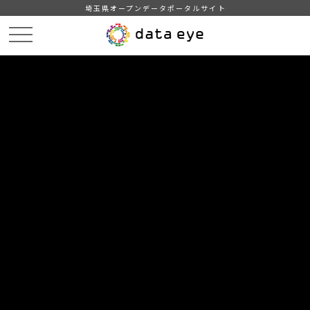
埼玉県オープンデータポータルサイト
HOME
データカタログ
【毛呂山町】年齢別人口
r04.2.1
DATA
CATA
データカタログ
データセット名
【毛呂山町】年齢別人口
リソース名
r04.2.1
町の年齢別人口