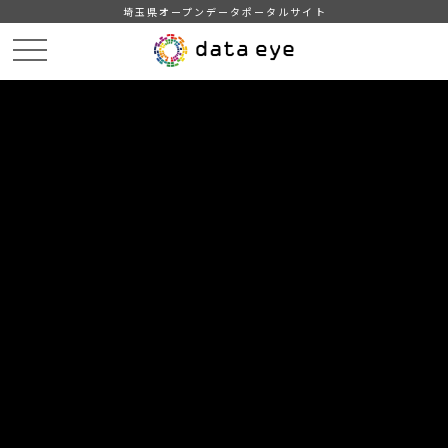
埼玉県オープンデータポータルサイト
HOME
データカタログ
【毛呂山町】年齢別人口
h30.1.1
DATA
CATA
データカタログ
データセット名
【毛呂山町】年齢別人口
リソース名
h30.1.1
町内の行政区別及び年齢別人口