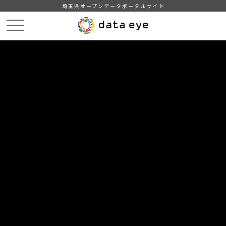
埼玉県オープンデータポータルサイト
HOME
データカタログ
【越谷市】地域・年齢別人口
2020年2月1日
DATA
CATA
データカタログ
データセット名
【越谷市】地域・年齢別人口
リソース名
2020年2月1日
2020年2月1日現在